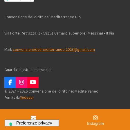
Convenzione dei diritti nel Mediterraneo ETS
Via Forte Petrazza, 1 - 98151 Camaro superiore (Messina) - Italia
Mail:
convenzionedelmediterraneo.2023@gmail.com
Guarda i nostri canali social:
F
I
Y
a
n
o
© 2024 - 2026 Convenzione dei diritti nel Mediterraneo
c
s
u
Fornito da
Webador
e
t
T
b
a
u
o
g
b
o
r
e
k
a
Email
Instagram
m