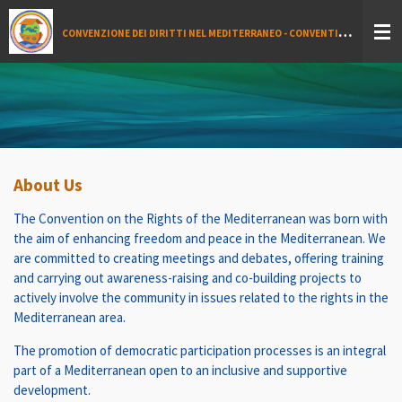
Vai
C
ONVENZIONE DEI DIRITTI NEL MEDITERRANEO - CONVENTION DES DROITS EN MÉDITERRANEÉ - MEDITERRANEAN CONVENTION ON HUMAN RIGHTS - اتفاقية حقوق الإنسان في البحر الأبيض المتوسط
al
contenuto
principale
About Us
The Convention on the Rights of the Mediterranean was born with
the aim of enhancing freedom and peace in the Mediterranean. We
are committed to creating meetings and debates, offering training
and carrying out awareness-raising and co-building projects to
actively involve the community in issues related to the rights in the
Mediterranean area.
The promotion of democratic participation processes is an integral
part of a Mediterranean open to an inclusive and supportive
development.