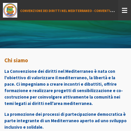
Vai
C
ONVENZIONE DEI DIRITTI NEL MEDITERRANEO - CONVENTION DES DROITS EN MÉDITERRANEÉ - MEDITERRANEAN CONVENTION ON HUMAN RIGHTS - اتفاقية حقوق الإنسان في البحر الأبيض المتوسط
al
contenuto
principale
Chi siamo
La Convenzione dei diritti nel Mediterraneo è nata con
l'obiettivo di valorizzare il mediterraneo, la libertà e la
pace. Ci impegniamo a creare incontri e dibattiti, offrire
formazione e realizzare progetti di sensibilizzazione e co-
costruzione per coinvolgere attivamente la comunità nei
temi legati ai diritti nell'area mediterranea.
La promozione dei processi di partecipazione democratica è
parte integrante di un Mediterraneo aperto ad uno sviluppo
inclusivo e solidale.