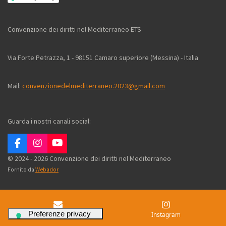
Convenzione dei diritti nel Mediterraneo ETS
Via Forte Petrazza, 1 - 98151 Camaro superiore (Messina) - Italia
Mail:
convenzionedelmediterraneo.2023@gmail.com
Guarda i nostri canali social:
F
I
Y
a
n
o
© 2024 - 2026 Convenzione dei diritti nel Mediterraneo
c
s
u
Fornito da
Webador
e
t
T
b
a
u
o
g
b
o
r
e
k
a
Email
Instagram
m