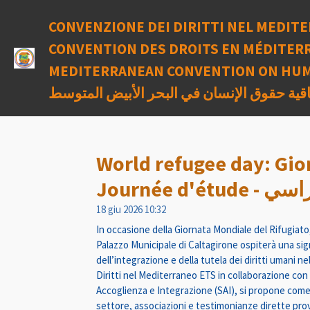
Vai
CONVENZIONE DEI DIRITTI NEL MEDITE
al
contenuto
CONVENTION DES DROITS EN MÉDITERR
principale
MEDITERRANEAN CONVENTION ON HUM
اقية حقوق الإنسان في البحر الأبيض المتوسط
World refugee day: Gior
Journée d'étu
18 giu 2026
10:32
In occasione della Giornata Mondiale del Rifugiato
Palazzo Municipale di Caltagirone ospiterà una sign
dell’integrazione e della tutela dei diritti umani 
Diritti nel Mediterraneo ETS in collaborazione con
Accoglienza e Integrazione (SAI), si propone come
settore, associazioni e testimonianze dirette prove