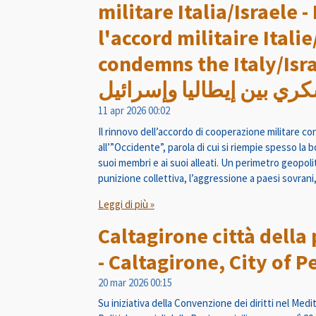
militare Italia/Israele
l'accord militaire Itali
condemns the Italy/Israel
سكري بين إيطاليا وإسرائيل
11 apr 2026
00:02
Il rinnovo dell’accordo di cooperazione militare con
all’”Occidente”, parola di cui si riempie spesso la 
suoi membri e ai suoi alleati. Un perimetro geopolit
punizione collettiva, l’aggressione a paesi sovrani,
Leggi di più »
Caltagirone città della 
20 mar 2026
00:15
Su iniziativa della Convenzione dei diritti nel Me