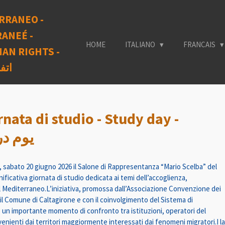
RRANEO -
ANEÉ -
HOME
ITALIANO
FRANCAIS
AN RIGHTS -
اتف
nata di studio - Study day -
de - يوم دراسي
, sabato 20 giugno 2026 il Salone di Rappresentanza “Mario Scelba” del
ificativa giornata di studio dedicata ai temi dell’accoglienza,
nel Mediterraneo.L’iniziativa, promossa dall’Associazione Convenzione dei
 il Comune di Caltagirone e con il coinvolgimento del Sistema di
 un importante momento di confronto tra istituzioni, operatori del
nienti dai territori maggiormente interessati dai fenomeni migratori.I lavor