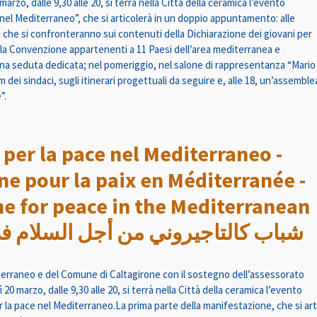
marzo, dalle 9,30 alle 20, si terrà nella Città della ceramica l’evento
 nel Mediterraneo”, che si articolerà in un doppio appuntamento: alle
i che si confronteranno sui contenuti della Dichiarazione dei giovani per
ella Convenzione appartenenti a 11 Paesi dell’area mediterranea e
 una seduta dedicata; nel pomeriggio, nel salone di rappresentanza “Mari
um dei sindaci, sugli itinerari progettuali da seguire e, alle 18, un’assemb
”.
 per la pace nel Mediterraneo -
ne pour la paix en Méditerranée -
ne for peace in the Mediterranean
شباب كالتاجيروني من أجل السلام في 
diterraneo e del Comune di Caltagirone con il sostegno dell’assessorato
ì 20 marzo, dalle 9,30 alle 20, si terrà nella Città della ceramica l’evento
per la pace nel Mediterraneo.La prima parte della manifestazione, che si a