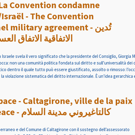
 - La Convention condamne
e/Israël - The Convention
 military agreement - تُدين
الاتفاقية الاتفاق الع
 Israele svela il vero significato che la presidente del Consiglio, Giorgia
bocca: non una comunità politica fondata sul diritto e sull’universalità dei 
ico dentro il quale tutto può essere giustificato, assolto o rimosso: l’occup
 la violazione sistematica del diritto internazionale. È un’idea gerarchica 
pace - Caltagirone, ville de la paix
- Caltagirone, City of Peace - كالتاغيروني مدينة السلام
diterraneo e del Comune di Caltagirone con il sostegno dell’assessorato