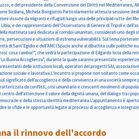
uzzo, e del presidente della Convenzione dei Diritti nel Mediterraneo, Alfi
gione Siciliana, Michela Bongiorno.Particolarmente attesa la sessione dedi
zioni vissute da migranti e rifugiati lungo una delle principali rotte del Me
Libia, e dei rappresentanti dell’Osservatorio di Genere di Tripoli e dell’
ella mattinata sarà dedicata ai corridoi umanitari, considerati uno degli st
erre, persecuzioni e situazioni di estrema vulnerabilità. Sul tema porteran
à di Sant’Egidio e dell’ANCI.Spazio anche al dibattito sulle politiche eu
osi: cosa cambia?”, che vedrà la partecipazione di Edgardo Iozia della ret
“La Buona Accoglienza”, durante la quale saranno presentate esperienze
esentanti delle istituzioni locali, operatori dei progetti SAI, associazion
azione sociale e lavorativa.L’incontro si propone non soltanto come occ
ul significato dell’accoglienza e della convivenza in una società sempre
aratterizzata da conflitti, crisi umanitarie e crescenti movimenti di popol
entro dell’attenzione il valore della dignità umana, del dialogo tra i popoli
ocrazie e della stessa identità mediterranea.L’appuntamento è aperto a c
re le sfide e le opportunità legate ai processi di accoglienza e integrazi
a il rinnovo dell'accordo