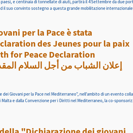
paesi, e centinaia di tonnellate di aiuti, partirà il 4 Settembre da due por
ed il suo convinto sostegno a questa grande mobilitazione internazionale
ovani per la Pace è stata
claration des Jeunes pour la paix
th for Peace Declaration
e dei Giovani per la Pace nel Mediterraneo", nell'ambito di un evento coll
lta e dalla Convenzione per i Diritti nel Mediterraneo, la co-sponsorizza
della "Dichiarazione dei giovani