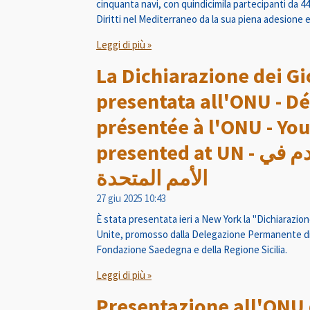
cinquanta navi, con quindicimila partecipanti da 44 
Diritti nel Mediterraneo da la sua piena adesione 
Leggi di più »
La Dichiarazione dei Gi
presentata all'ONU - Dé
présentée à l'ONU - You
presented at UN - إعلان الشباب من أجل السلام المقدم في
الأمم المتحدة
27 giu 2025
10:43
È stata presentata ieri a New York la "Dichiarazion
Unite, promosso dalla Delegazione Permanente di Ma
Fondazione Saedegna e della Regione Sicilia.
Leggi di più »
Presentazione all'ONU 