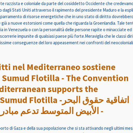
nte razzista e coloniale da parte del cosiddetto Occidente che credevamo 
 dagli Stati Uniti attraverso il rapimento del presidente Maduro e la espli
aparramento di risorse energetiche che in uno stato di diritto dovrebber
già a nuove estorsioni come quella che riguarda la Groenlandia. Tale ten
ia in Venezuela o con la personalità delle persone rapite o minacciate ed h
 scorrerie impunite di qualsiasi paese più forte.Meraviglia che le classi dir
vissime conseguenze del loro appeasement nei confronti del neocolonial
tti nel Mediterraneo sostiene
al Sumud Flotilla - The Convention
editerranean supports the
illa -اتفاقية حقوق البحر
الأبيض المتوسط ​​تدعم مبادرة أسطول الصمود العالمي -
orto di Gaza e della sua popolazione che si sta attivando negli ultimi mes