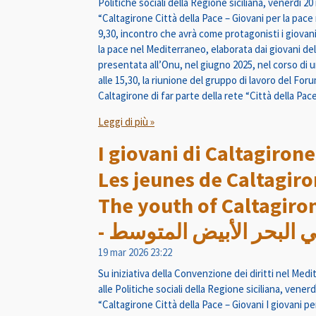
Politiche sociali della Regione siciliana, venerdì 20 
“Caltagirone Città della Pace – Giovani per la pace
9,30, incontro che avrà come protagonisti i giovan
la pace nel Mediterraneo, elaborata dai giovani d
presentata all’Onu, nel giugno 2025, nel corso di
alle 15,30, la riunione del gruppo di lavoro del For
Caltagirone di far parte della rete “Città della Pace
Leggi di più »
I giovani di Caltagirone
Les jeunes de Caltagiro
The youth of Caltagiro
- البحر الأبيض المتوسط
19 mar 2026
23:22
Su iniziativa della Convenzione dei diritti nel Me
alle Politiche sociali della Regione siciliana, venerd
“Caltagirone Città della Pace – Giovani I giovani 