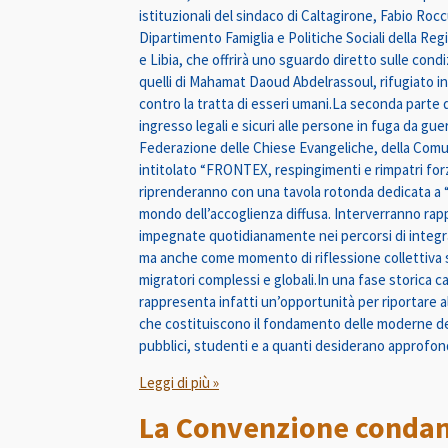
istituzionali del sindaco di Caltagirone, Fabio Rocc
Dipartimento Famiglia e Politiche Sociali della Re
e Libia, che offrirà uno sguardo diretto sulle condi
quelli di Mahamat Daoud Abdelrassoul, rifugiato in 
contro la tratta di esseri umani.La seconda parte d
ingresso legali e sicuri alle persone in fuga da gu
Federazione delle Chiese Evangeliche, della Comunit
intitolato “FRONTEX, respingimenti e rimpatri forz
riprenderanno con una tavola rotonda dedicata a 
mondo dell’accoglienza diffusa. Interverranno rappr
impegnate quotidianamente nei percorsi di integr
ma anche come momento di riflessione collettiva s
migratori complessi e globali.In una fase storica c
rappresenta infatti un’opportunità per riportare al c
che costituiscono il fondamento delle moderne dem
pubblici, studenti e a quanti desiderano approfondi
Leggi di più »
La Convenzione condann