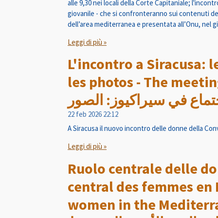
alle 9,30 nei locali della Corte Capitaniale; l'incon
giovanile - che si confronteranno sui contenuti de
dell’area mediterranea e presentata all’Onu, nel g
Leggi di più »
L'incontro a Siracusa: l
les photos - The meetin
تماع في سيراكيوز: الصور
22 feb 2026
22:12
A Siracusa il nuovo incontro delle donne della Con
Leggi di più »
Ruolo centrale delle do
central des femmes en M
women in the Mediterranean -  للمرأة في