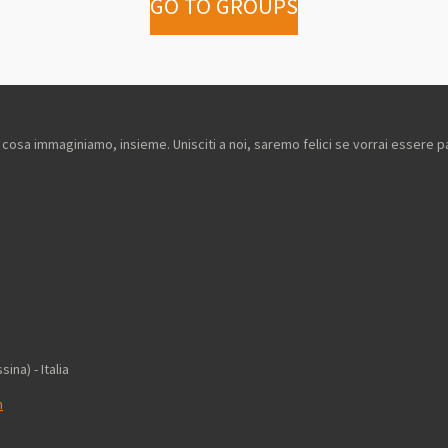
GO TO GROUPS
à e cosa immaginiamo, insieme. Unisciti a noi, saremo felici se vorrai essere p
 Mediterraneo ETS
 superiore (Messina) - Italia
m