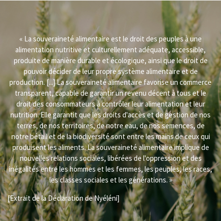
« La souveraineté alimentaire est le droit des peuples à une
alimentation nutritive et culturellement adéquate, accessible,
produite de manière durable et écologique, ainsi que le droit de
pouvoir décider de leur propre système alimentaire et de
production. [...] La souveraineté alimentaire favorise un commerce
transparent, capable de garantir un revenu décent à tous et le
droit des consommateurs à contrôler leur alimentation et leur
nutrition. Elle garantit que les droits d'accès et de gestion de nos
terres, de nos territoires, de notre eau, de nos semences, de
notre bétail et de la biodiversité sont entre les mains de ceux qui
produisent les aliments. La souveraineté alimentaire implique de
nouvelles relations sociales, libérées de l'oppression et des
inégalités entre les hommes et les femmes, les peuples, les races,
les classes sociales et les générations. »
[Extrait de la Déclaration de Nyéléni]