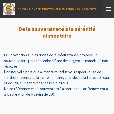
Vai
C
ONVENZIONE DEI DIRITTI NEL MEDITERRANEO - CONVENTION DES DROITS EN MÉDITERRANEÉ - MEDITERRANEAN CONVENTION ON HUMAN RIGHTS - اتفاقية حقوق الإنسان في البحر الأبيض المتوسط
al
contenuto
principale
De la souveraineté à la sérénité
alimentaire
La Convention sur les droits de la Méditerranée propose un
nouveau pacte pour répondre à l'une des urgences mondiales non
résolues.
Une nouvelle politique alimentaire inclusive, respectueuse de
l'environnement, de la santé humaine, animale, de la terre, de l'eau
et de l'air, suffisante et accessible à tous.
Notre référence est la souveraineté alimentaire, conformément à
la Déclaration de Nyéléni de 2007.