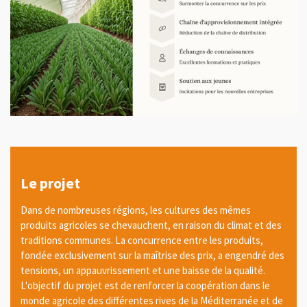
Le projet
Dans de nombreuses régions, les cultures des mêmes
produits agricoles se chevauchent, en raison du climat et des
traditions communes. La concurrence entre les produits,
fondée exclusivement sur la maîtrise des prix, a engendré des
tensions, un appauvrissement et une baisse de la qualité.
L'objectif du projet est de renforcer la coopération dans le
monde agricole des différentes rives de la Méditerranée et de