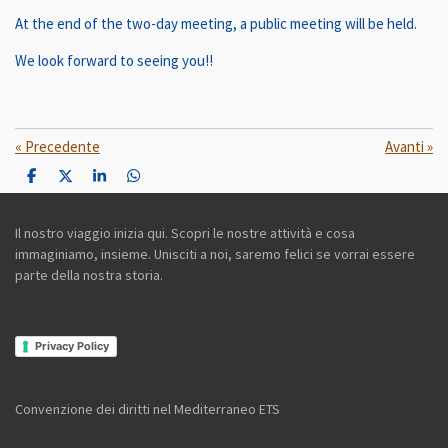
At the end of the two-day meeting, a public meeting will be held.
We look forward to seeing you!!
«
Precedente
Avanti
»
C
C
C
C
o
o
o
o
n
n
n
n
d
d
d
d
Il nostro viaggio inizia qui. Scopri le nostre attività e cosa
i
i
i
i
immaginiamo, insieme. Unisciti a noi, saremo felici se vorrai essere
v
v
v
v
i
i
i
i
parte della nostra storia.
d
d
d
d
i
i
i
i
Privacy Policy
Convenzione dei diritti nel Mediterraneo ETS