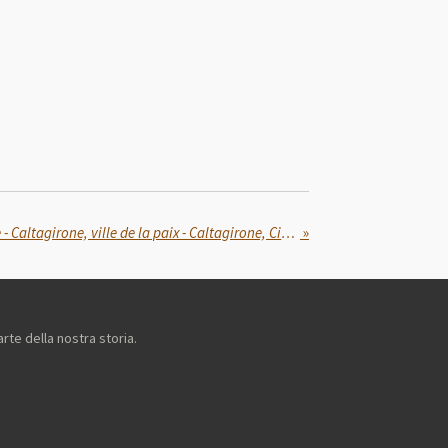
Caltagirone città della pace - Caltagirone, ville de la paix - Caltagirone, City of Peace - كالتاغيروني مدينة السلام
»
arte della nostra storia.