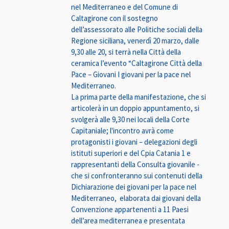
nel Mediterraneo e del Comune di
Caltagirone con il sostegno
dell’assessorato alle Politiche sociali della
Regione siciliana, venerdì 20 marzo, dalle
9,30 alle 20, si terrà nella Città della
ceramica l’evento “Caltagirone Città della
Pace – Giovani I giovani per la pace nel
Mediterraneo.
La prima parte della manifestazione, che si
articolerà in un doppio appuntamento, si
svolgerà alle 9,30 nei locali della Corte
Capitaniale; l'incontro avrà come
protagonisti i giovani – delegazioni degli
istituti superiori e del Cpia Catania 1 e
rappresentanti della Consulta giovanile -
che si confronteranno sui contenuti della
Dichiarazione dei giovani per la pace nel
Mediterraneo, elaborata dai giovani della
Convenzione appartenenti a 11 Paesi
dell’area mediterranea e presentata