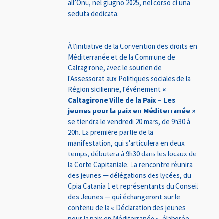
all’Onu, nel giugno 2025, nel corso di una
seduta dedicata.
À l'initiative de la Convention des droits en
Méditerranée et de la Commune de
Caltagirone, avec le soutien de
l'Assessorat aux Politiques sociales de la
Région sicilienne, l'événement
«
Caltagirone Ville de la Paix – Les
jeunes pour la paix en Méditerranée »
se tiendra le vendredi 20 mars, de 9h30 à
20h. La première partie de la
manifestation, qui s'articulera en deux
temps, débutera à 9h30 dans les locaux de
la Corte Capitaniale. La rencontre réunira
des jeunes — délégations des lycées, du
Cpia Catania 1 et représentants du Conseil
des Jeunes — qui échangeront sur le
contenu de la « Déclaration des jeunes
pour la paix en Méditerranée », élaborée