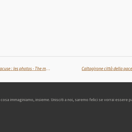
L'incontro a Siracusa: le foto - La rencontre à Syracuse : les photos - The meeting in Syracuse: the photos - الاجتماع في سيراكيوز: الصور
à e cosa immaginiamo, insieme. Unisciti a noi, saremo felici se vorrai essere p