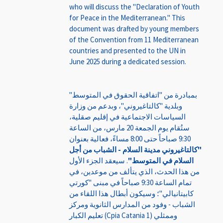
who will discuss the "Declaration of Youth
for Peace in the Mediterranean." This
document was drafted by young members
of the Convention from 11 Mediterranean
countries and presented to the UN in
June 2025 during a dedicated session.
بمبادرة من "اتفاقية الحقوق في المتوسط"
وبلدية "كالتاغيروني"، وبدعم من وزارة
السياسات الاجتماعية في إقليم صقلية،
ستُقام يوم الجمعة 20 مارس، من الساعة
9:30 صباحاً حتى 8:00 مساءً، فعالية بعنوان
"كالتاغيروني مدينة السلام - الشباب من أجل
السلام في المتوسط"
. سيعقد الجزء الأول
من هذا الحدث، الذي يتألف من موعدين، في
تمام الساعة 9:30 صباحاً في مبنى "كورتي
كابيتانيالي"؛ وسيكون أبطال هذا اللقاء من
الشباب - وفود من المدارس الثانوية ومركز
تعليم الكبار (Cpia Catania 1) وممثلي