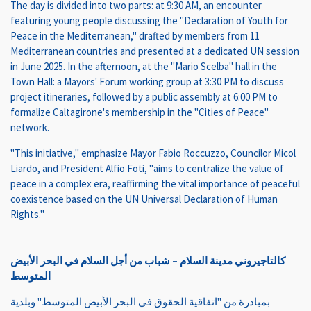
The day is divided into two parts: at 9:30 AM, an encounter
featuring young people discussing the "Declaration of Youth for
Peace in the Mediterranean," drafted by members from 11
Mediterranean countries and presented at a dedicated UN session
in June 2025. In the afternoon, at the "Mario Scelba" hall in the
Town Hall: a Mayors' Forum working group at 3:30 PM to discuss
project itineraries, followed by a public assembly at 6:00 PM to
formalize Caltagirone's membership in the "Cities of Peace"
network.
"This initiative," emphasize Mayor Fabio Roccuzzo, Councilor Micol
Liardo, and President Alfio Foti, "aims to centralize the value of
peace in a complex era, reaffirming the vital importance of peaceful
coexistence based on the UN Universal Declaration of Human
Rights."
كالتاجيروني مدينة السلام – شباب من أجل السلام في البحر الأبيض
المتوسط
بمبادرة من "اتفاقية الحقوق في البحر الأبيض المتوسط" وبلدية