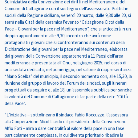
Su iniziativa della Convenzione dei diritti nel Mediterraneo e del
Comune di Caltagirone con il sostegno dell’assessorato Politiche
sociali della Regione siciliana, venerdì 20 marzo, dalle 9,30 alle 20, si
terrà nella Città della ceramica l’evento “Caltagirone Città della
Pace – Giovani per la pace nel Mediterraneo”, che si articolerà in un
doppio appuntamento: alle 9,30, incontro che avrà come
protagonisti i giovani che si confronteranno sui contenuti della
Dichiarazione dei giovani per la pace nel Mediterraneo, elaborata
dai giovani della Convenzione appartenenti a 11 Paesi dell’area
mediterranea e presentata all’Onu, nel giugno 2025, nel corso di
una seduta dedicata; nel pomeriggio, nel salone di rappresentanza
“Mario Scelba” del municipio, il secondo momento con, alle 15,30, la
riunione del gruppo di lavoro del Forum dei sindaci, sugli itinerari
progettuali da seguire e, alle 18, un’assemblea pubblica per sancire
la volontà del Comune di Caltagirone di far parte della rete “Città
della Pace”.
“L’iniziativa – sottolineano il sindaco Fabio Roccuzzo, l’assessora
alla Cooperazione Micol Liardo e il presidente della Convenzione
Alfio Foti – mira a dare centralità al valore della pace in una fase
particolarmente complessa, in cui diventa prioritario ribadire la