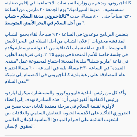
كالتاجيروني، وبدعم من وزارة السياسات الاجتماعية في إقليم صقلية،
ستستضيف "مدينة السيراميك" يوم الجمعة ٢٠ مارس، من الساعة
٩:٣٠ صباحاً حتى ٨:٠٠ مساءً، حدث
"كالتاجيروني مدينة السلام – شباب
من أجل السلام في البحر الأبيض المتوسط"
.
يتضمن البرنامج موعدين: في الساعة ٩:٣٠ صباحاً، لقاء يجمع الشباب
لمناقشة محتويات "إعلان الشباب من أجل السلام في البحر الأبيض
المتوسط"، الذي صاغه شباب الاتفاقية من ١١ دولة متوسطية وقُدم
في جلسة خاصة للأمم المتحدة في يونيو ٢٠٢٥. وفي فترة بعد الظهر،
في قاعة "ماريو شيلبا" ببلدية المدينة: اجتماع لمجموعة عمل "منتدى
العمدة" في الساعة ٣:٣٠ مساءً، يليه في الساعة ٦:٠٠ مساءً اجتماع
عام للمصادقة على رغبة بلدية كالتاجيروني في الانضمام إلى شبكة
"مدن السلام".
وأكد كل من رئيس البلدية فابيو روكوزو، والمستشارة ميكول لياردو،
ورئيس الاتفاقية ألفيو فوتي أن: "هذه المبادرة تهدف إلى إعطاء
الأولوية لقيمة السلام في مرحلة معقدة للغاية، حيث يصبح من
الضروري التأكيد على الأهمية الحيوية للتعايش السلمي والعلاقات بين
الشعوب القائمة على احترام المبادئ الأساسية للإعلان العالمي
لحقوق الإنسان".