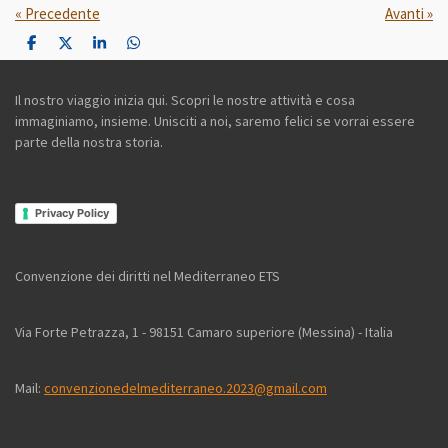
«
Precedente
Avanti
»
C
C
C
C
o
o
o
o
n
n
n
n
d
d
d
d
Il nostro viaggio inizia qui. Scopri le nostre attività e cosa
i
i
i
i
immaginiamo, insieme. Unisciti a noi, saremo felici se vorrai essere
v
v
v
v
i
i
i
i
parte della nostra storia.
d
d
d
d
i
i
i
i
Privacy Policy
Convenzione dei diritti nel Mediterraneo ETS
Via Forte Petrazza, 1 - 98151 Camaro superiore (Messina) - Italia
Mail:
convenzionedelmediterraneo.2023@gmail.com